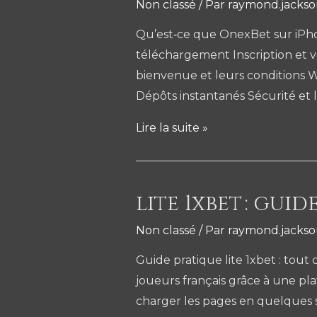
Non classé
/ Par
raymond.jackso
Qu’est‑ce que OnexBet sur iPhon
téléchargement Inscription et v
bienvenue et leurs conditions 
Dépôts instantanés Sécurité et
OnexBet
Lire la suite »
iPhone :
méthodes
de
lite 1xbet : gui
paiement,
dépôts
Non classé
/ Par
raymond.jackso
instantanés
Guide pratique lite 1xbet : tout 
et
joueurs français grâce à une pl
retraits
charger les pages en quelques 
rapides