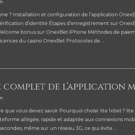
n
e ? Installation et configuration de l’application OnexB
érification d’identité Étapes d’enregistrement sur One
Welcome bonus sur OnexBet iPhone Méthodes de paiement
 licences du casino OnexBet Protocoles de …
de complet de l’application 
n
ce que vous devez savoir Pourquoi choisir lite 1xbet ? lite
ateforme allégée, rapide et adaptée aux connexions mob
secondes, même sur un réseau 3G, ce qui évite …