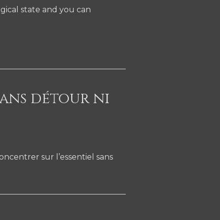
gical state and you can
sans détour ni
oncentrer sur l’essentiel sans