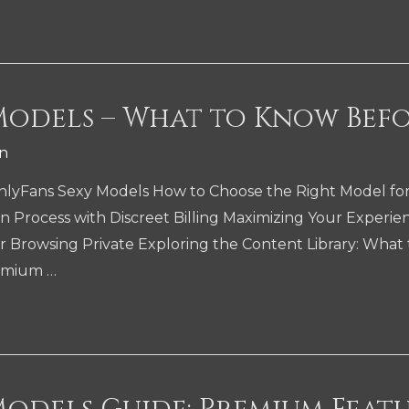
Models – What to Know Befo
n
nlyFans Sexy Models How to Choose the Right Model for
on Process with Discreet Billing Maximizing Your Experi
r Browsing Private Exploring the Content Library: What 
remium …