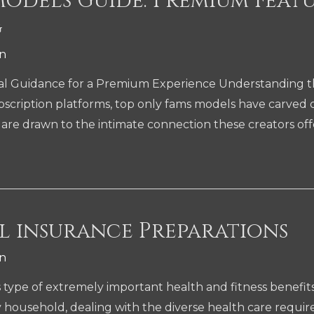
odels Guide: Premium Featu
g
n
cal Guidance for a Premium Experience Understanding t
bscription platforms, top only fams models have carved 
rs are drawn to the intimate connection these creators off
al insurance Preparations
n
type of extremely important health and fitness benefi
household, dealing with the diverse health care require