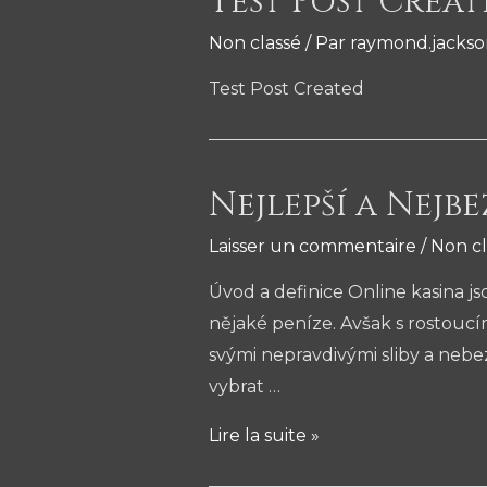
Test Post Crea
Non classé
/ Par
raymond.jackso
Test Post Created
Nejlepší a Nejb
Laisser un commentaire
/
Non cl
Úvod a definice Online kasina j
nějaké peníze. Avšak s rostouc
svými nepravdivými sliby a nebez
vybrat …
Nejlepší
Lire la suite »
a