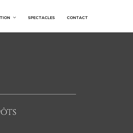
TION
SPECTACLES
CONTACT
pôts