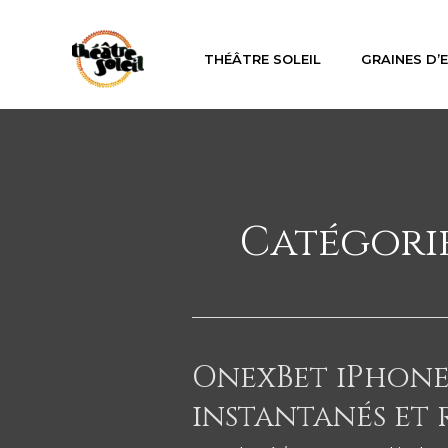
Aller
au
THÉÂTRE SOLEIL
GRAINES D’
contenu
Catégorie
OnexBet iPhone 
instantanés et 