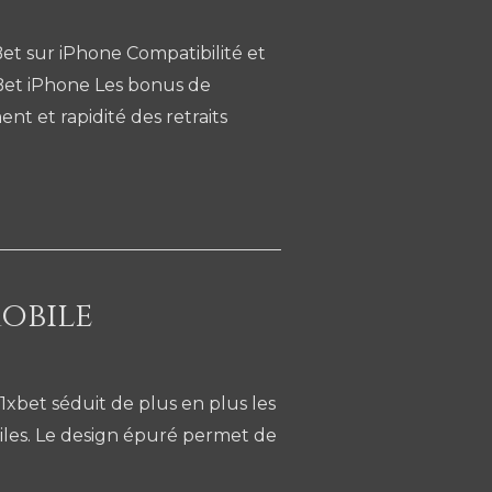
et sur iPhone Compatibilité et
xBet iPhone Les bonus de
 et rapidité des retraits
mobile
 1xbet séduit de plus en plus les
iles. Le design épuré permet de